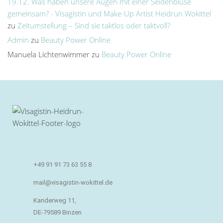
19.12. Was haben unsere Augen mit einer Seidenbluse
gemeinsam? - Visagistin und Make-Up Artist Heidrun Wokittel
zu
Zeitumstellung – Sind sie taktlos oder taktvoll?
Admin
zu
Beauty Power Online
Manuela Lichtenwimmer
zu
Beauty Power Online
+49 91 91 73 63 55 8
mail@visagistin-wokittel.de
Kanderweg 11,
DE-79589 Binzen