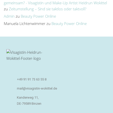
gemeinsam? - Visagistin und Make-Up Artist Heidrun Wokittel
zu
Zeitumstellung – Sind sie taktlos oder taktvoll?
Admin
zu
Beauty Power Online
Manuela Lichtenwimmer
zu
Beauty Power Online
+49 91 91 73 63 55 8
mail@visagistin-wokittel.de
Kanderweg 11,
DE-79589 Binzen