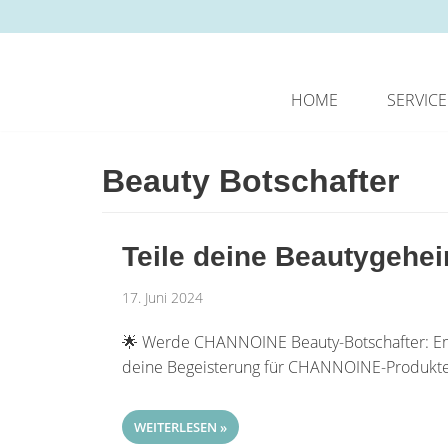
Zum
Inhalt
springen
HOME
SERVICE
Beauty Botschafter
Teile deine Beautygehei
17. Juni 2024
🌟 Werde CHANNOINE Beauty-Botschafter: Empfe
deine Begeisterung für CHANNOINE-Produkte 
WEITERLESEN »