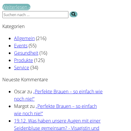
Vom
Weiterlesen »
Suchen
Jobtraum
nach …
zum
Kategorien
Traumjob!
Allgemein
(216)
Events
(55)
Gesundheit
(16)
Produkte
(125)
Service
(34)
Neueste Kommentare
Oscar
zu
„Perfekte Brauen – so einfach wie
noch nie!“
Margot
zu
„Perfekte Brauen – so einfach
wie noch nie!“
19.12. Was haben unsere Augen mit einer
Seidenbluse gemeinsam? - Visagistin und