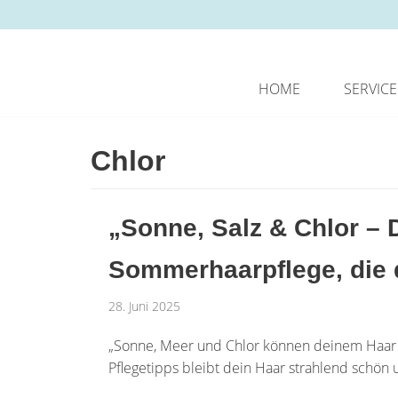
Zum
Inhalt
springen
HOME
SERVICE
Chlor
„Sonne, Salz & Chlor – D
Sommerhaarpflege, die d
28. Juni 2025
„Sonne, Meer und Chlor können deinem Haar g
Pflegetipps bleibt dein Haar strahlend schön