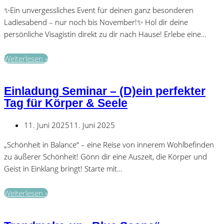
✨Ein unvergessliches Event für deinen ganz besonderen
Ladiesabend – nur noch bis November!✨ Hol dir deine
persönliche Visagistin direkt zu dir nach Hause! Erlebe eine…
Bereit
Weiterlesen »
für
deine
Einladung Seminar – (D)ein perfekter
eigene
Tag für Körper & Seele
Schminkshowparty?
11. Juni 2025
11. Juni 2025
„Schönheit in Balance“ – eine Reise von innerem Wohlbefinden
zu äußerer Schönheit! Gönn dir eine Auszeit, die Körper und
Geist in Einklang bringt! Starte mit…
Einladung
Weiterlesen »
Seminar
–