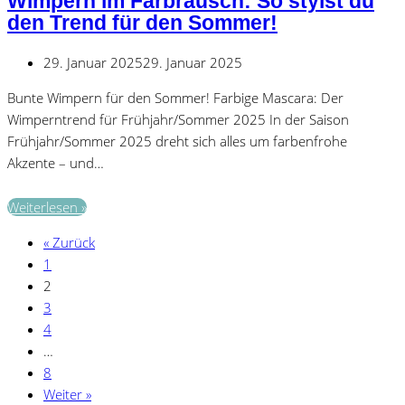
Wimpern im Farbrausch: So stylst du
Wow-
den Trend für den Sommer!
Effekte:
Die
29. Januar 2025
29. Januar 2025
Make-
up-
Bunte Wimpern für den Sommer! Farbige Mascara: Der
Trends
Wimperntrend für Frühjahr/Sommer 2025 In der Saison
der
Frühjahr/Sommer 2025 dreht sich alles um farbenfrohe
Saison!“
Akzente – und…
Wimpern
Weiterlesen »
im
« Zurück
Farbrausch:
1
So
2
stylst
3
du
4
den
…
Trend
8
für
Weiter »
den