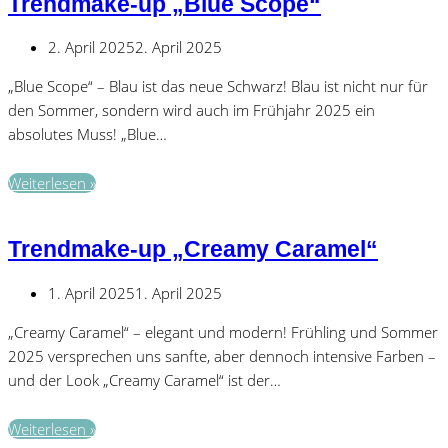
Trendmake-up „Blue Scope“
(D)ein
perfekter
2. April 2025
2. April 2025
Tag
für
„Blue Scope“ – Blau ist das neue Schwarz! Blau ist nicht nur für
Körper
den Sommer, sondern wird auch im Frühjahr 2025 ein
&
absolutes Muss! „Blue…
Seele
Trendmake-
Weiterlesen »
up
„Blue
Trendmake-up „Creamy Caramel“
Scope“
1. April 2025
1. April 2025
„Creamy Caramel“ – elegant und modern! Frühling und Sommer
2025 versprechen uns sanfte, aber dennoch intensive Farben –
und der Look „Creamy Caramel“ ist der…
Trendmake-
Weiterlesen »