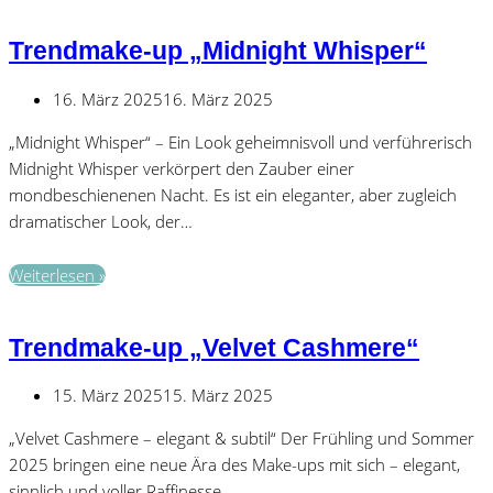
up
„Creamy
Trendmake-up „Midnight Whisper“
Caramel“
16. März 2025
16. März 2025
„Midnight Whisper“ – Ein Look geheimnisvoll und verführerisch
Midnight Whisper verkörpert den Zauber einer
mondbeschienenen Nacht. Es ist ein eleganter, aber zugleich
dramatischer Look, der…
Trendmake-
Weiterlesen »
up
„Midnight
Trendmake-up „Velvet Cashmere“
Whisper“
15. März 2025
15. März 2025
„Velvet Cashmere – elegant & subtil“ Der Frühling und Sommer
2025 bringen eine neue Ära des Make-ups mit sich – elegant,
sinnlich und voller Raffinesse.…