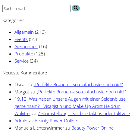
Sommer!
Suchen
nach …
Kategorien
Allgemein
(216)
Events
(55)
Gesundheit
(16)
Produkte
(125)
Service
(34)
Neueste Kommentare
Oscar
zu
„Perfekte Brauen – so einfach wie noch nie!“
Margot
zu
„Perfekte Brauen – so einfach wie noch nie!“
19.12. Was haben unsere Augen mit einer Seidenbluse
gemeinsam? - Visagistin und Make-Up Artist Heidrun
Wokittel
zu
Zeitumstellung – Sind sie taktlos oder taktvoll?
Admin
zu
Beauty Power Online
Manuela Lichtenwimmer
zu
Beauty Power Online