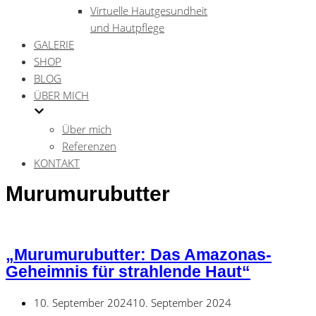
Virtuelle Hautgesundheit
und Hautpflege
GALERIE
SHOP
BLOG
ÜBER MICH
Über mich
Referenzen
KONTAKT
Murumurubutter
„Murumurubutter: Das Amazonas-
Geheimnis für strahlende Haut“
10. September 2024
10. September 2024