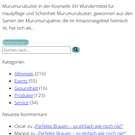
Murumurubutter in der Kosmetik: Ein Wundermittel für
Hautpflege und Schönheit Murumurubutter, gewonnen aus den
Samen der Murumurupalme, die im Amazonasgebiet heimisch
ist, hat sich als…
„Murumurubutter:
Weiterlesen »
Suchen
Das
nach …
Amazonas-
Kategorien
Geheimnis
für
Allgemein
(216)
strahlende
Events
(55)
Haut“
Gesundheit
(16)
Produkte
(125)
Service
(34)
Neueste Kommentare
Oscar
zu
„Perfekte Brauen – so einfach wie noch nie!“
Margot
zu
„Perfekte Brauen – so einfach wie noch nie!“