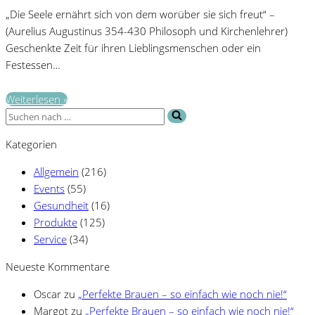
„Die Seele ernährt sich von dem worüber sie sich freut“ –
(Aurelius Augustinus 354-430 Philosoph und Kirchenlehrer)
Geschenkte Zeit für ihren Lieblingsmenschen oder ein
Festessen…
Nr.
Weiterlesen »
Suchen
14
nach …
Mein
Kategorien
heutiger
schöner
Allgemein
(216)
Moment-
Events
(55)
Tipp
Gesundheit
(16)
Produkte
(125)
Service
(34)
Neueste Kommentare
Oscar
zu
„Perfekte Brauen – so einfach wie noch nie!“
Margot
zu
„Perfekte Brauen – so einfach wie noch nie!“