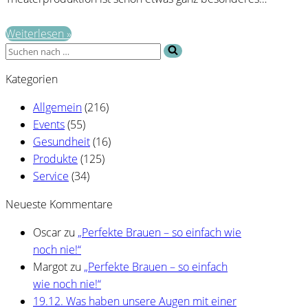
„30
Weiterlesen »
Suchen
Grad,
nach …
14
Kategorien
Make-
ups
Allgemein
(216)
und
Events
(55)
jede
Gesundheit
(16)
Menge
Produkte
(125)
Adrenalin
Service
(34)
–
Neueste Kommentare
willkommen
hinter
Oscar
zu
„Perfekte Brauen – so einfach wie
den
noch nie!“
Kulissen.“
Margot
zu
„Perfekte Brauen – so einfach
wie noch nie!“
19.12. Was haben unsere Augen mit einer