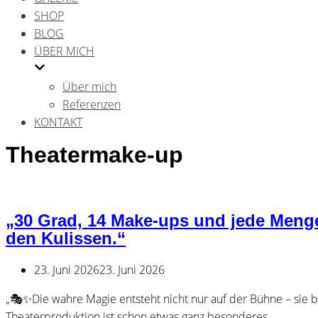
SHOP
BLOG
ÜBER MICH
Über mich
Referenzen
KONTAKT
Theatermake-up
„30 Grad, 14 Make-ups und jede Menge
den Kulissen.“
23. Juni 2026
23. Juni 2026
„🎭✨Die wahre Magie entsteht nicht nur auf der Bühne – sie b
Theaterproduktion ist schon etwas ganz besonderes…