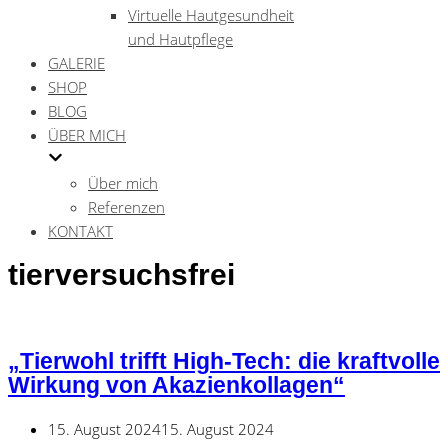
Virtuelle Hautgesundheit
und Hautpflege
GALERIE
SHOP
BLOG
ÜBER MICH
Über mich
Referenzen
KONTAKT
tierversuchsfrei
„Tierwohl trifft High-Tech: die kraftvolle
Wirkung von Akazienkollagen“
15. August 2024
15. August 2024