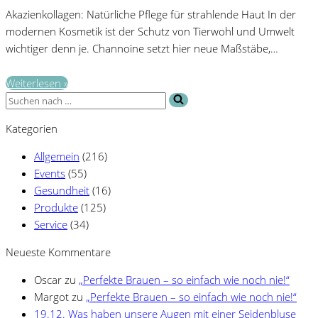
Akazienkollagen: Natürliche Pflege für strahlende Haut In der
modernen Kosmetik ist der Schutz von Tierwohl und Umwelt
wichtiger denn je. Channoine setzt hier neue Maßstäbe,…
„Tierwohl
Weiterlesen »
Suchen
trifft
nach …
High-
Kategorien
Tech:
die
Allgemein
(216)
kraftvolle
Events
(55)
Wirkung
Gesundheit
(16)
von
Produkte
(125)
Akazienkollagen“
Service
(34)
Neueste Kommentare
Oscar
zu
„Perfekte Brauen – so einfach wie noch nie!“
Margot
zu
„Perfekte Brauen – so einfach wie noch nie!“
19.12. Was haben unsere Augen mit einer Seidenbluse