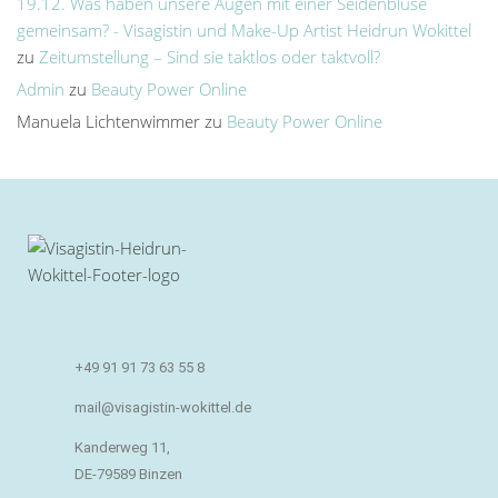
19.12. Was haben unsere Augen mit einer Seidenbluse
gemeinsam? - Visagistin und Make-Up Artist Heidrun Wokittel
zu
Zeitumstellung – Sind sie taktlos oder taktvoll?
Admin
zu
Beauty Power Online
Manuela Lichtenwimmer
zu
Beauty Power Online
+49 91 91 73 63 55 8
mail@visagistin-wokittel.de
Kanderweg 11,
DE-79589 Binzen