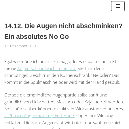
Zum
Inhalt
springen
14.12. Die Augen nicht abschminken?
Ein absolutes No Go
13. Dezember 2021
Egal wie müde ich auch sein mag oder wie spät es auch ist,
meine
Augen schminke ich immer ab.
Stellt ihr denn
schmutziges Geschirr in den Küchenschrank? Ne oder? Das
kommt in die Spülmaschine oder wird mit der Hand gespült.
Gerade die empfindliche Augenpartie sollte sanft und
gründlich von Lidschatten, Mascara oder Kajal befreit werden.
So schön sauber können die aktiven Wirksubstanzen unseres
2-Phasen Augenmake-up-Entferners
super ihre Wirkung
entfalten. Die zarte Augenhaut wird nicht nur sanft gereinigt,