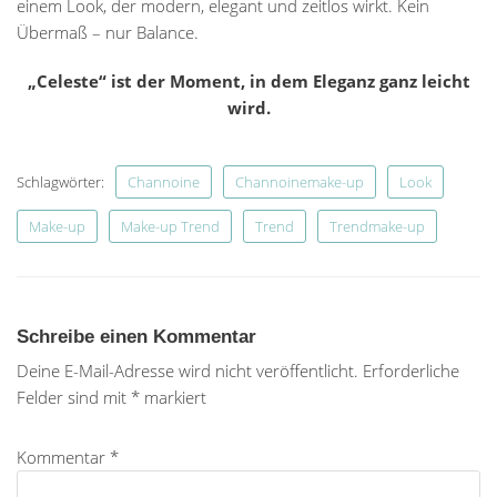
einem Look, der modern, elegant und zeitlos wirkt. Kein
Übermaß – nur Balance.
„Celeste“ ist der Moment, in dem Eleganz ganz leicht
wird.
Schlagwörter:
Channoine
Channoinemake-up
Look
Make-up
Make-up Trend
Trend
Trendmake-up
Schreibe einen Kommentar
Deine E-Mail-Adresse wird nicht veröffentlicht.
Erforderliche
Felder sind mit
*
markiert
Kommentar
*