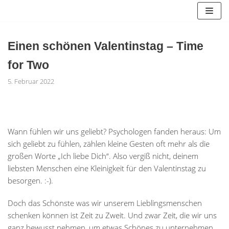
Zum
Inhalt
springen
Einen schönen Valentinstag – Time
for Two
5. Februar 2022
Wann fühlen wir uns geliebt? Psychologen fanden heraus: Um
sich geliebt zu fühlen, zählen kleine Gesten oft mehr als die
großen Worte „Ich liebe Dich“. Also vergiß nicht, deinem
liebsten Menschen eine Kleinigkeit für den Valentinstag zu
besorgen. :-).
Doch das Schönste was wir unserem Lieblingsmenschen
schenken können ist Zeit zu Zweit. Und zwar Zeit, die wir uns
ganz bewusst nehmen, um etwas Schönes zu unternehmen