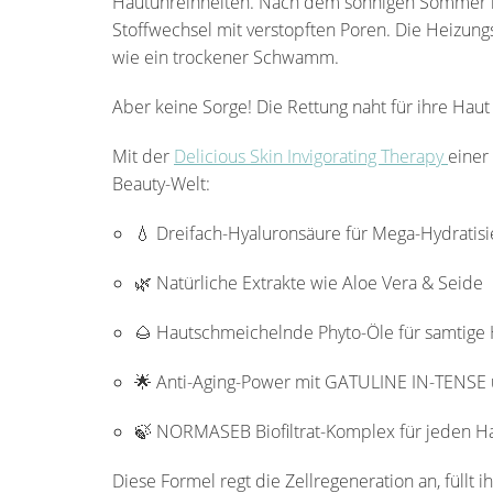
Hautunreinheiten. Nach dem sonnigen Sommer hat 
Stoffwechsel mit verstopften Poren. Die Heizungslu
wie ein trockener Schwamm.
Aber keine Sorge! Die Rettung naht für ihre Haut
Mit der
Delicious Skin Invigorating Therapy
einer
Beauty-Welt:
💧 Dreifach-Hyaluronsäure für Mega-Hydratis
🌿 Natürliche Extrakte wie Aloe Vera & Seide
🌰 Hautschmeichelnde Phyto-Öle für samtige
🌟 Anti-Aging-Power mit GATULINE IN-TENSE
🍃 NORMASEB Biofiltrat-Komplex für jeden H
Diese Formel regt die Zellregeneration an, füllt i