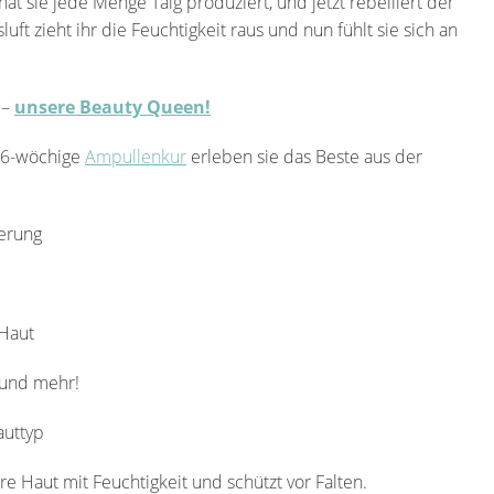
sie jede Menge Talg produziert, und jetzt rebelliert der
ft zieht ihr die Feuchtigkeit raus und nun fühlt sie sich an
 –
unsere Beauty Queen!
 6-wöchige
Ampullenkur
erleben sie das Beste aus der
ierung
 Haut
 und mehr!
auttyp
hre Haut mit Feuchtigkeit und schützt vor Falten.