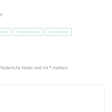
t!
erbst
Tiefenhydration
Unreinheiten
rforderliche Felder sind mit
*
markiert