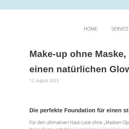
Zum
Inhalt
springen
HOME
SERVICE
Make-up ohne Maske, d
einen natürlichen Glo
12. August 2023
Die perfekte Foundation für einen s
Für den ultimativen Haut-Look ohne „Masken-Opti