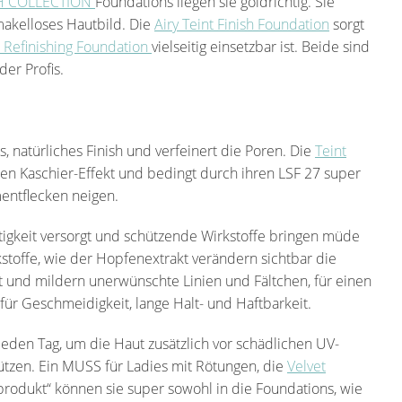
H COLLECTION
Foundations liegen sie goldrichtig. Sie
akelloses Hautbild. Die
Airy Teint Finish Foundation
sorgt
t Refinishing Foundation
vielseitig einsetzbar ist. Beide sind
er Profis.
s, natürliches Finish und verfeinert die Poren. Die
Teint
ten Kaschier-Effekt und bedingt durch ihren LSF 27 super
mentflecken neigen.
tigkeit versorgt und schützende Wirkstoffe bringen müde
stoffe, wie der Hopfenextrakt verändern sichtbar die
t und mildern unerwünschte Linien und Fältchen, für einen
für Geschmeidigkeit, lange Halt- und Haftbarkeit.
 jeden Tag, um die Haut zusätzlich vor schädlichen UV-
ützen. Ein MUSS für Ladies mit Rötungen, die
Velvet
produkt“ können sie super sowohl in die Foundations, wie