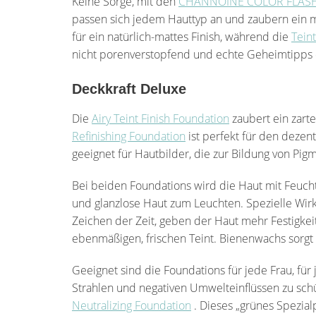
Keine Sorge, mit den
CHANNOINE COLOR FLAS
passen sich jedem Hauttyp an und zaubern ein m
für ein natürlich-mattes Finish, während die
Tein
nicht porenverstopfend und echte Geheimtipps d
Deckkraft Deluxe
Die
Airy Teint Finish Foundation
zaubert ein zarte
Refinishing Foundation
ist perfekt für den dezen
geeignet für Hautbilder, die zur Bildung von Pig
Bei beiden Foundations wird die Haut mit Feuch
und glanzlose Haut zum Leuchten. Spezielle Wirk
Zeichen der Zeit, geben der Haut mehr Festigkei
ebenmäßigen, frischen Teint. Bienenwachs sorgt 
Geeignet sind die Foundations für jede Frau, für
Strahlen und negativen Umwelteinflüssen zu sch
Neutralizing Foundation
. Dieses „grünes Spezial