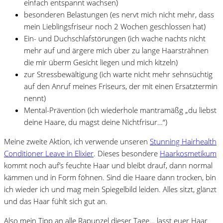
einfach entspannt wachsen)
besonderen Belastungen (es nervt mich nicht mehr, dass
mein Lieblingsfriseur noch 2 Wochen geschlossen hat)
Ein- und Duchschlafstörungen (ich wache nachts nicht
mehr auf und ärgere mich über zu lange Haarsträhnen
die mir überm Gesicht liegen und mich kitzeln)
zur Stressbewältigung (ich warte nicht mehr sehnsüchtig
auf den Anruf meines Friseurs, der mit einen Ersatztermin
nennt)
Mental-Prävention (ich wiederhole mantramäßg „du liebst
deine Haare, du magst deine Nichtfrisur…“)
Meine zweite Aktion, ich verwende unseren
Stunning Hairhealth
Conditioner Leave in Elixier
. Dieses besondere
Haarkosmetikum
kommt noch auf’s feuchte Haar und bleibt drauf, dann normal
kämmen und in Form föhnen. Sind die Haare dann trocken, bin
ich wieder ich und mag mein Spiegelbild leiden. Alles sitzt, glänzt
und das Haar fühlt sich gut an.
Also mein Tipp an alle Rapunzel dieser Tage… lasst euer Haar