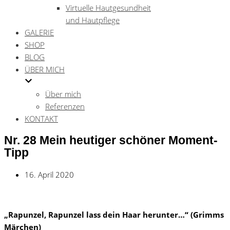
Virtuelle Hautgesundheit
und Hautpflege
GALERIE
SHOP
BLOG
ÜBER MICH
Über mich
Referenzen
KONTAKT
Nr. 28 Mein heutiger schöner Moment-
Tipp
16. April 2020
„Rapunzel, Rapunzel lass dein Haar herunter…“ (Grimms
Märchen)