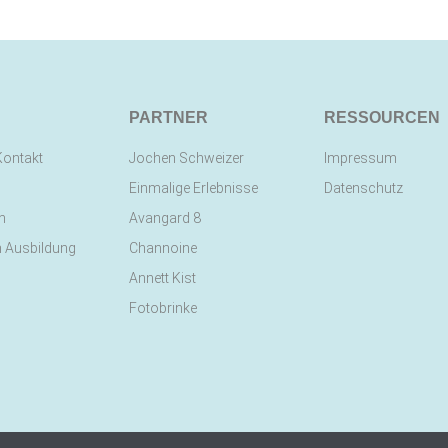
PARTNER
RESSOURCEN
Kontakt
Jochen Schweizer
Impressum
Einmalige Erlebnisse
Datenschutz
n
Avangard 8
n Ausbildung
Channoine
Annett Kist
Fotobrinke