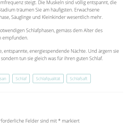
frequenz steigt. Die Muskeln sind völlig entspannt, die
 Stadium träumen Sie am häufigsten. Erwachsene
hase, Säuglinge und Kleinkinder wesentlich mehr.
 notwendigen Schlafphasen, gemäss dem Alter des
am empfunden.
e, entspannte, energiespendende Nächte. Und ärgern sie
 sondern tun sie gleich was für ihren guten Schlaf.
san
Schlaf
Schlafqualität
Schlafsaft
rforderliche Felder sind mit
*
markiert