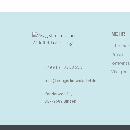
MEHR
Hilfe und 
Presse
Referenze
+49 91 91 73 63 55 8
Visagiste
mail@visagistin-wokittel.de
Kanderweg 11,
DE-79589 Binzen