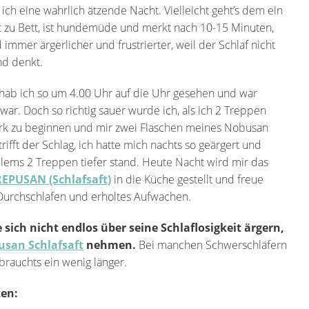
h eine wahrlich ätzende Nacht. Vielleicht geht’s dem ein
 zu Bett, ist hundemüde und merkt nach 10-15 Minuten,
 immer ärgerlicher und frustrierter, weil der Schlaf nicht
nd denkt.
 hab ich so um 4.00 Uhr auf die Uhr gesehen und war
 war. Doch so richtig sauer wurde ich, als ich 2 Treppen
rk zu beginnen und mir zwei Flaschen meines Nobusan
rifft der Schlag, ich hatte mich nachts so geärgert und
lems 2 Treppen tiefer stand. Heute Nacht wird mir das
REPUSAN (Schlafsaft)
in die Küche gestellt und freue
 Durchschlafen und erholtes Aufwachen.
 sich nicht endlos über seine Schlaflosigkeit ärgern,
usan Schlafsaft
nehmen.
Bei manchen Schwerschläfern
brauchts ein wenig länger.
en: