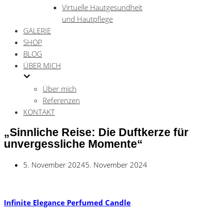
Virtuelle Hautgesundheit
und Hautpflege
GALERIE
SHOP
BLOG
ÜBER MICH
Über mich
Referenzen
KONTAKT
„Sinnliche Reise: Die Duftkerze für
unvergessliche Momente“
5. November 2024
5. November 2024
Infinite Elegance Perfumed Candle