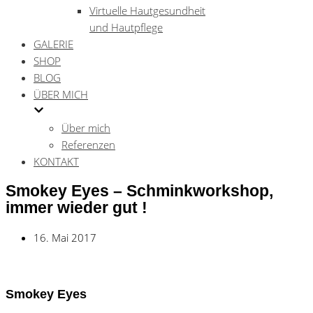
Virtuelle Hautgesundheit
und Hautpflege
GALERIE
SHOP
BLOG
ÜBER MICH
Über mich
Referenzen
KONTAKT
Smokey Eyes – Schminkworkshop,
immer wieder gut !
16. Mai 2017
Smokey Eyes