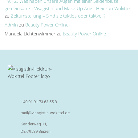
19.12. Was haben unsere Augen mit einer Seidenbluse
gemeinsam? - Visagistin und Make-Up Artist Heidrun Wokittel
zu
Zeitumstellung – Sind sie taktlos oder taktvoll?
Admin
zu
Beauty Power Online
Manuela Lichtenwimmer
zu
Beauty Power Online
+49 91 91 73 63 55 8
mail@visagistin-wokittel.de
Kanderweg 11,
DE-79589 Binzen