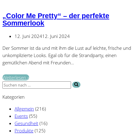
It
Simple:
„Color Me Pretty“ – der perfekte
Ein
Sommerlook
Toller
Sommerlook
12. Juni 2024
12. Juni 2024
für
Unterwegs
Der Sommer ist da und mit ihm die Lust auf leichte, frische und
unkomplizierte Looks. Egal ob für die Strandparty, einen
gemütlichen Abend mit Freunden…
„Color
Weiterlesen »
Suchen
Me
nach …
Pretty“
Kategorien
–
der
Allgemein
(216)
perfekte
Events
(55)
Sommerlook
Gesundheit
(16)
Produkte
(125)