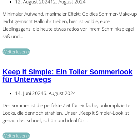
12. August 2024
12. August 2024
Minimaler Aufwand, maximaler Effekt: Goldies Sommer-Make-up
leicht gemacht Hallo ihr Lieben, hier ist Goldie, eure
Lieblingsgans, die heute etwas ratlos vor ihrem Schminkspiegel
saß und…
Ratlos
Weiterlesen »
vor
dem
Keep It Simple: Ein Toller Sommerlook
Schminkspiegel?!
für Unterwegs
Goldies
Tips
14. Juni 2024
6. August 2024
für
einen
Der Sommer ist die perfekte Zeit für einfache, unkomplizierte
strahlenden
Looks, die dennoch strahlen. Unser „Keep it Simple“-Look ist
Sommerlook.
genau das: schnell, schön und ideal für…
Keep
Weiterlesen »