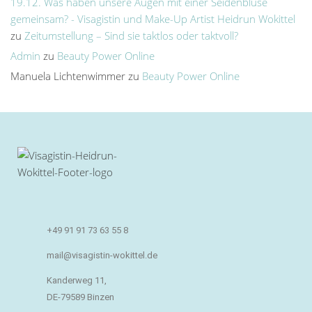
19.12. Was haben unsere Augen mit einer Seidenbluse
gemeinsam? - Visagistin und Make-Up Artist Heidrun Wokittel
zu
Zeitumstellung – Sind sie taktlos oder taktvoll?
Admin
zu
Beauty Power Online
Manuela Lichtenwimmer
zu
Beauty Power Online
+49 91 91 73 63 55 8
mail@visagistin-wokittel.de
Kanderweg 11,
DE-79589 Binzen