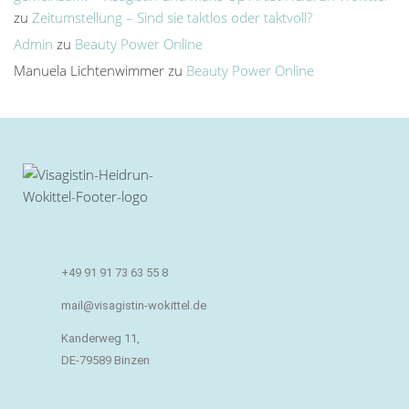
zu
Zeitumstellung – Sind sie taktlos oder taktvoll?
Admin
zu
Beauty Power Online
Manuela Lichtenwimmer
zu
Beauty Power Online
+49 91 91 73 63 55 8
mail@visagistin-wokittel.de
Kanderweg 11,
DE-79589 Binzen