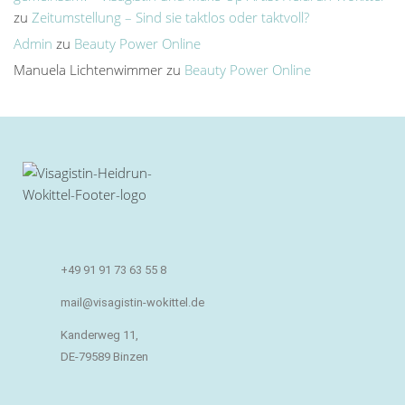
zu
Zeitumstellung – Sind sie taktlos oder taktvoll?
Admin
zu
Beauty Power Online
Manuela Lichtenwimmer
zu
Beauty Power Online
+49 91 91 73 63 55 8
mail@visagistin-wokittel.de
Kanderweg 11,
DE-79589 Binzen