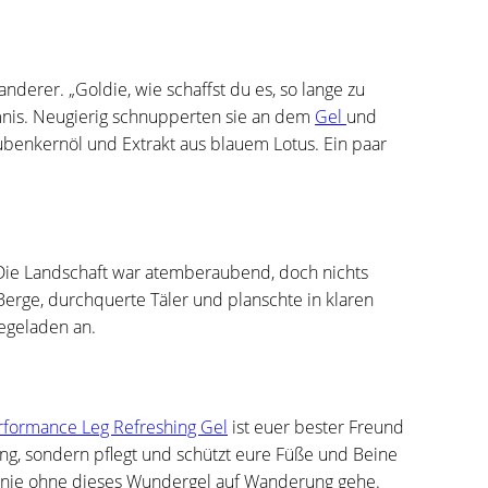
nderer. „Goldie, wie schaffst du es, so lange zu
imnis. Neugierig schnupperten sie an dem
Gel
und
ubenkernöl und Extrakt aus blauem Lotus. Ein paar
 Die Landschaft war atemberaubend, doch nichts
Berge, durchquerte Täler und planschte in klaren
iegeladen an.
rformance Leg Refreshing Gel
ist euer bester Freund
nung, sondern pflegt und schützt eure Füße und Beine
ch nie ohne dieses Wundergel auf Wanderung gehe.