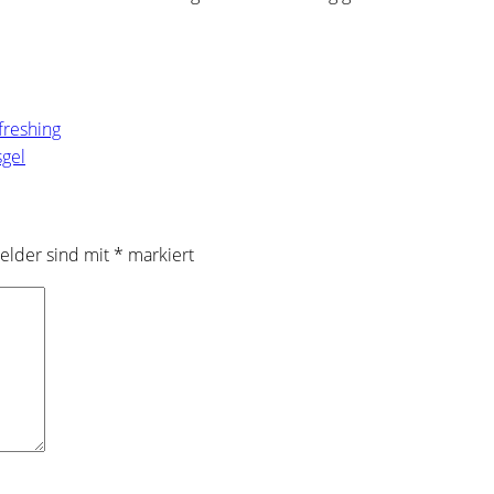
freshing
sgel
Felder sind mit
*
markiert