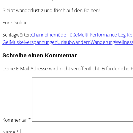
Bleibt wanderlustig und frisch auf den Beinen!
Eure Goldie
Schlagwörter:
Channoine
müde Füße
Multi Performance Leg Re
Gel
Muskelverspannungen
Urlaub
wandern
Wanderung
Wellnes
Schreibe einen Kommentar
Deine E-Mail-Adresse wird nicht veröffentlicht.
Erforderliche 
Kommentar
*
Name
*