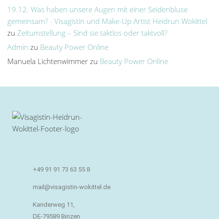
19.12. Was haben unsere Augen mit einer Seidenbluse
gemeinsam? - Visagistin und Make-Up Artist Heidrun Wokittel
zu
Zeitumstellung – Sind sie taktlos oder taktvoll?
Admin
zu
Beauty Power Online
Manuela Lichtenwimmer
zu
Beauty Power Online
+49 91 91 73 63 55 8
mail@visagistin-wokittel.de
Kanderweg 11,
DE-79589 Binzen